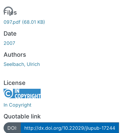
ing...
Files
097.pdf
(68.01 KB)
Date
2007
Authors
Seelbach, Ulrich
License
In Copyright
Quotable link
DOI:
http://dx.doi.org/10.22029/jlupub-17244