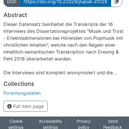
DOI:
https://doi.org/10.22029/jlupub-20128
Abstract
Dieser Datensatz beinhaltet die Transkripte der 16
Interviews des Dissertationsprojektes "Musik und Trost
- Erlebnisdimensionen bei Hörenden von Popmusik mit
christlichen Inhalten", welche nach den Regeln einer
inhaltlich-semantischen Transkription nach Dresing &
Pehl 2018 überarbeitet wurden.
Die Interviews sind komplett anonymisiert und die
Befragten haben vor dem jeweiligen Interview einer
Collections
Bereitstellung der anonymisierten Interviews
Forschungsdaten
zugestimmt.
Full item page
Cookie
Accessibility
Privacy
Send
settings
settings
policy
Feedback