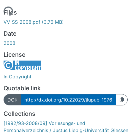
ing...
Files
VV-SS-2008.pdf
(3.76 MB)
Date
2008
License
In Copyright
Quotable link
DOI:
http://dx.doi.org/10.22029/jlupub-1976
Collections
[1992/93-2008/09] Vorlesungs- und
Personalverzeichnis / Justus Liebig-Universität Giessen