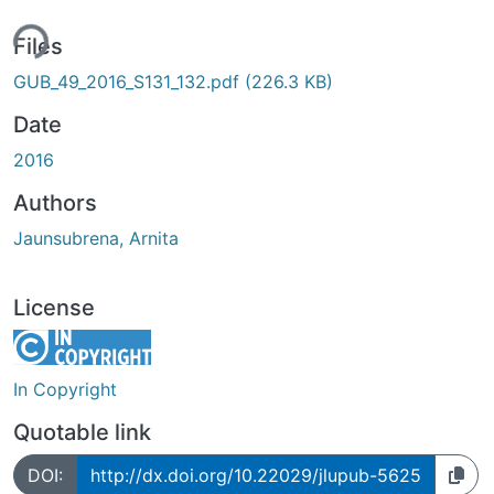
ing...
Files
GUB_49_2016_S131_132.pdf
(226.3 KB)
Date
2016
Authors
Jaunsubrena, Arnita
License
In Copyright
Quotable link
DOI:
http://dx.doi.org/10.22029/jlupub-5625