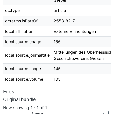
Gießen
dc.type
article
dcterms.isPartOf
2553182-7
local.affiliation
Externe Einrichtungen
local.source.epage
156
Mitteilungen des Oberhessisch
local.source.journaltitle
Geschichtsvereins Gießen
local.source.spage
145
local.source.volume
105
Files
Original bundle
Now showing
1 - 1 of 1
Name: