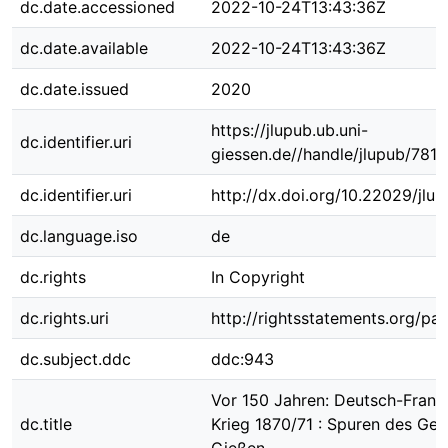
dc.date.accessioned
2022-10-24T13:43:36Z
dc.date.available
2022-10-24T13:43:36Z
dc.date.issued
2020
https://jlupub.ub.uni-
dc.identifier.uri
giessen.de//handle/jlupub/7819
dc.identifier.uri
http://dx.doi.org/10.22029/jlu
dc.language.iso
de
dc.rights
In Copyright
dc.rights.uri
http://rightsstatements.org/pag
dc.subject.ddc
ddc:943
Vor 150 Jahren: Deutsch-Franz
dc.title
Krieg 1870/71 : Spuren des Ged