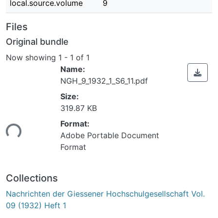
local.source.volume
9
Files
Original bundle
Now showing
1 - 1 of 1
Name:
NGH_9_1932_1_S6_11.pdf
Size:
319.87 KB
Format:
ing...
Adobe Portable Document
Format
Collections
Nachrichten der Giessener Hochschulgesellschaft Vol.
09 (1932) Heft 1