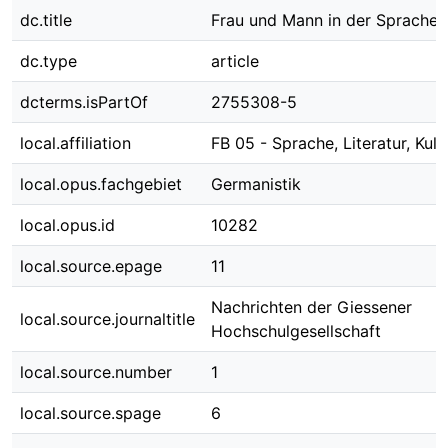
dc.title
Frau und Mann in der Sprache
dc.type
article
dcterms.isPartOf
2755308-5
local.affiliation
FB 05 - Sprache, Literatur, Kult
local.opus.fachgebiet
Germanistik
local.opus.id
10282
local.source.epage
11
Nachrichten der Giessener
local.source.journaltitle
Hochschulgesellschaft
local.source.number
1
local.source.spage
6