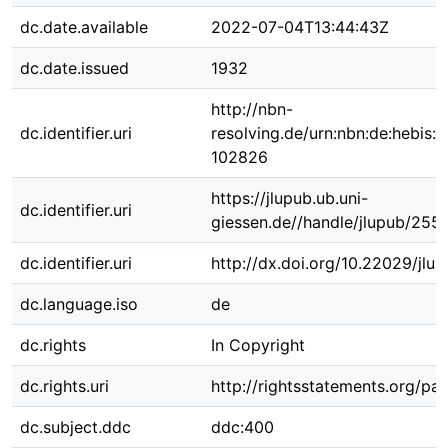
dc.date.available
2022-07-04T13:44:43Z
dc.date.issued
1932
http://nbn-
dc.identifier.uri
resolving.de/urn:nbn:de:hebis:
102826
https://jlupub.ub.uni-
dc.identifier.uri
giessen.de//handle/jlupub/255
dc.identifier.uri
http://dx.doi.org/10.22029/jlu
dc.language.iso
de
dc.rights
In Copyright
dc.rights.uri
http://rightsstatements.org/pag
dc.subject.ddc
ddc:400