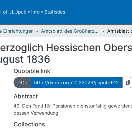
ll of JLUpub
Info
Statistics
e Einrichtungen
Amtsblatt des Großherzoglich-Hessischen Oberschulraths
erzoglich Hessischen Obers
ugust 1836
Quotable link
DOI:
http://dx.doi.org/10.22029/jlupub-912
Abstract
40. Den Fond für Pensionen dienstunfähig gewordene
dessen Verwendung.
Collections