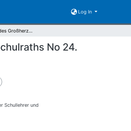
Log In
Amtsblatt des Großherzoglich Hessischen Oberschulraths No 24. Darmstadt am 23. August 1836
chulraths No 24.
r Schullehrer und