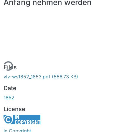
Anfang nehmen werden
ing...
Files
vlv-ws1852_1853.pdf
(556.73 KB)
Date
1852
License
In Copyright