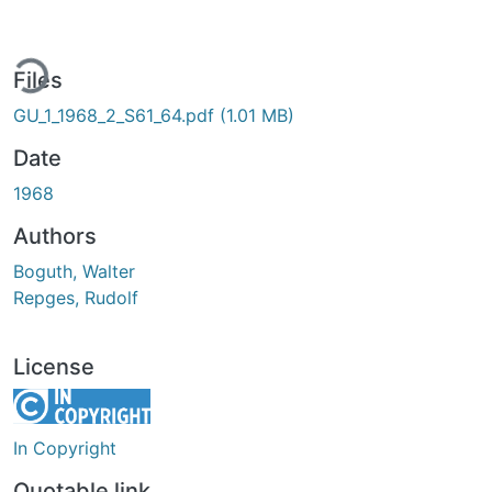
ing...
Files
GU_1_1968_2_S61_64.pdf
(1.01 MB)
Date
1968
Authors
Boguth, Walter
Repges, Rudolf
License
In Copyright
Quotable link