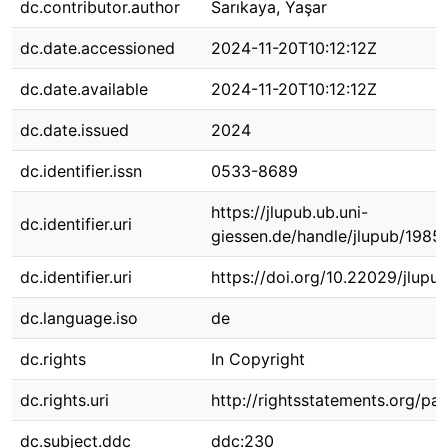
dc.contributor.author
Sarıkaya, Yaşar
dc.date.accessioned
2024-11-20T10:12:12Z
dc.date.available
2024-11-20T10:12:12Z
dc.date.issued
2024
dc.identifier.issn
0533-8689
https://jlupub.ub.uni-
dc.identifier.uri
giessen.de/handle/jlupub/1985
dc.identifier.uri
https://doi.org/10.22029/jlupu
dc.language.iso
de
dc.rights
In Copyright
dc.rights.uri
http://rightsstatements.org/pag
dc.subject.ddc
ddc:230