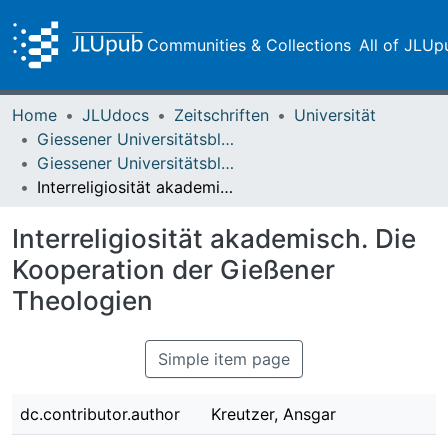
Communities & Collections
All of JLUp
Home
JLUdocs
Zeitschriften
Universität
Giessener Universitätsblätter
Giessener Universitätsblätter 57 (2024)
Interreligiosität akademisch. Die Kooperation der Gießener Theologien
Interreligiosität akademisch. Die
Kooperation der Gießener
Theologien
Simple item page
dc.contributor.author
Kreutzer, Ansgar