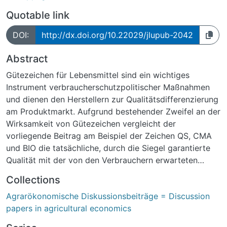
Quotable link
DOI:
http://dx.doi.org/10.22029/jlupub-2042
Abstract
Gütezeichen für Lebensmittel sind ein wichtiges
Instrument verbraucherschutzpolitischer Maßnahmen
und dienen den Herstellern zur Qualitätsdifferenzierung
am Produktmarkt. Aufgrund bestehender Zweifel an der
Wirksamkeit von Gütezeichen vergleicht der
vorliegende Beitrag am Beispiel der Zeichen QS, CMA
und BIO die tatsächliche, durch die Siegel garantierte
Qualität mit der von den Verbrauchern erwarteten
Qualität. Das QS- und insbesondere das Bio-Siegel
Collections
fordern eine spezifische Prozessqualität und zeichnen
Agrarökonomische Diskussionsbeiträge = Discussion
sich durch ein hohes Kontroll- und Sanktionsniveau aus.
papers in agricultural economics
Das CMA-Prüfzeichen garantierte bis zu seiner
Einstellung im Jahr 2009 eine bestimmte sensorische