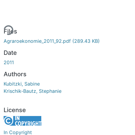
ing...
Files
Agraroekonomie_2011_92.pdf
(289.43 KB)
Date
2011
Authors
Kubitzki, Sabine
Krischik-Bautz, Stephanie
License
In Copyright