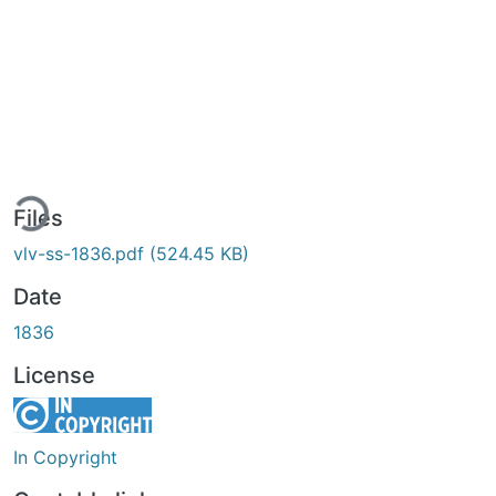
ing...
Files
vlv-ss-1836.pdf
(524.45 KB)
Date
1836
License
In Copyright