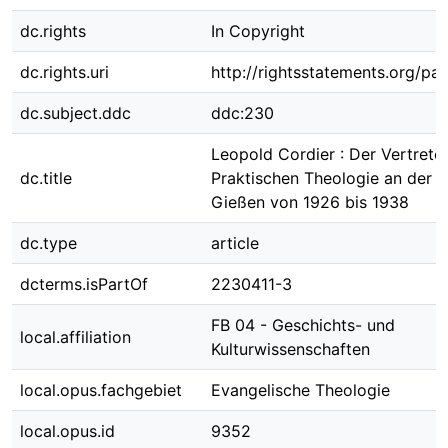
dc.rights
In Copyright
dc.rights.uri
http://rightsstatements.org/pag
dc.subject.ddc
ddc:230
Leopold Cordier : Der Vertrete
dc.title
Praktischen Theologie an der U
Gießen von 1926 bis 1938
dc.type
article
dcterms.isPartOf
2230411-3
FB 04 - Geschichts- und
local.affiliation
Kulturwissenschaften
local.opus.fachgebiet
Evangelische Theologie
local.opus.id
9352