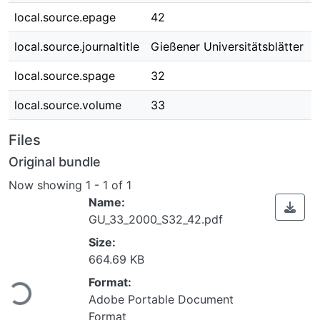
local.source.epage
42
local.source.journaltitle
Gießener Universitätsblätter
local.source.spage
32
local.source.volume
33
Files
Original bundle
Now showing
1 - 1 of 1
Name:
GU_33_2000_S32_42.pdf
Size:
664.69 KB
ading...
Format:
Adobe Portable Document
Format