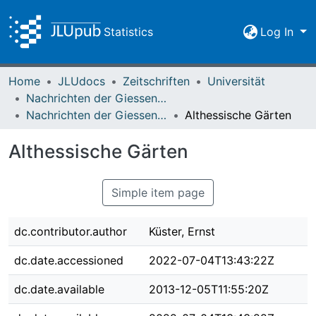
Statistics
Log In
Home
JLUdocs
Zeitschriften
Universität
Nachrichten der Giessener Hochschulgesellschaft
Nachrichten der Giessener Hochschulgesellschaft Vol. 06 (1928) Heft 2
Althessische Gärten
Althessische Gärten
Simple item page
dc.contributor.author
Küster, Ernst
dc.date.accessioned
2022-07-04T13:43:22Z
dc.date.available
2013-12-05T11:55:20Z