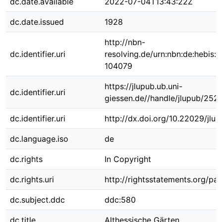
dc.date.available
2022-07-04T13:43:22Z
dc.date.issued
1928
http://nbn-
dc.identifier.uri
resolving.de/urn:nbn:de:hebis:
104079
https://jlupub.ub.uni-
dc.identifier.uri
giessen.de//handle/jlupub/252
dc.identifier.uri
http://dx.doi.org/10.22029/jlu
dc.language.iso
de
dc.rights
In Copyright
dc.rights.uri
http://rightsstatements.org/pag
dc.subject.ddc
ddc:580
dc.title
Althessische Gärten