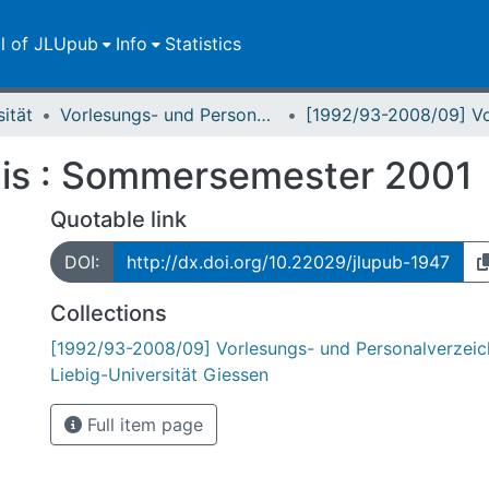
ll of JLUpub
Info
Statistics
sität
Vorlesungs- und Personalverzeichnis / Justus-Liebig-Universität Gießen
nis : Sommersemester 2001
Quotable link
DOI:
http://dx.doi.org/10.22029/jlupub-1947
Collections
[1992/93-2008/09] Vorlesungs- und Personalverzeich
Liebig-Universität Giessen
Full item page