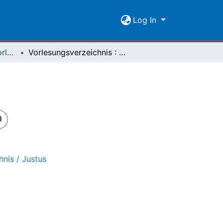
Log In
[1992/93-2008/09] Vorlesungs- und Personalverzeichnis / Justus Liebig-Universität Giessen
Vorlesungsverzeichnis : Sommersemester 2001
nis / Justus