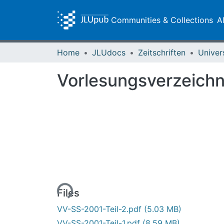
Communities & Collections
A
Home
JLUdocs
Zeitschriften
Univer
Vorlesungsverzeich
Loading...
Files
VV-SS-2001-Teil-2.pdf
(5.03 MB)
VV-SS-2001-Teil-1.pdf
(8.59 MB)