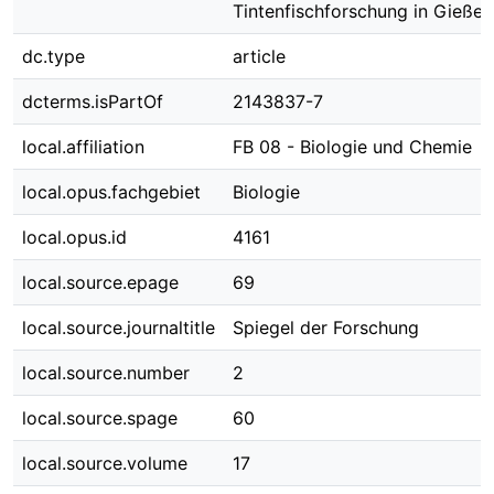
Tintenfischforschung in Gießen
dc.type
article
dcterms.isPartOf
2143837-7
local.affiliation
FB 08 - Biologie und Chemie
local.opus.fachgebiet
Biologie
local.opus.id
4161
local.source.epage
69
local.source.journaltitle
Spiegel der Forschung
local.source.number
2
local.source.spage
60
local.source.volume
17