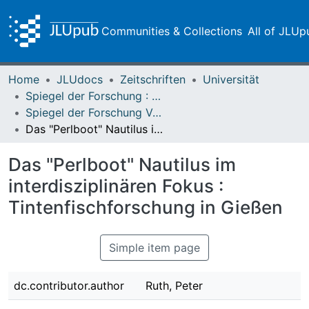
Communities & Collections
All of JLUp
Home
JLUdocs
Zeitschriften
Universität
Spiegel der Forschung : Wissenschaftsmagazin
Spiegel der Forschung Vol. 17 (2000) Heft 2
Das "Perlboot" Nautilus im interdisziplinären Fokus : Tintenfischforschung in Gießen
Das "Perlboot" Nautilus im
interdisziplinären Fokus :
Tintenfischforschung in Gießen
Simple item page
dc.contributor.author
Ruth, Peter