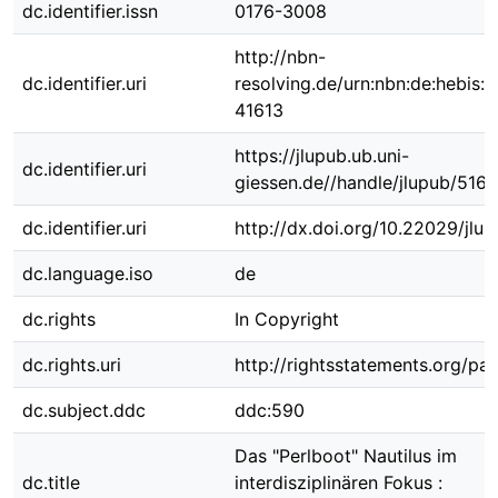
dc.identifier.issn
0176-3008
http://nbn-
dc.identifier.uri
resolving.de/urn:nbn:de:hebis:
41613
https://jlupub.ub.uni-
dc.identifier.uri
giessen.de//handle/jlupub/5163
dc.identifier.uri
http://dx.doi.org/10.22029/jlu
dc.language.iso
de
dc.rights
In Copyright
dc.rights.uri
http://rightsstatements.org/pag
dc.subject.ddc
ddc:590
Das "Perlboot" Nautilus im
dc.title
interdisziplinären Fokus :