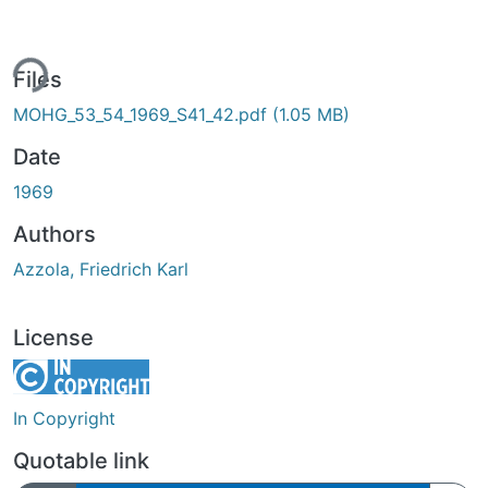
ing...
Files
MOHG_53_54_1969_S41_42.pdf
(1.05 MB)
Date
1969
Authors
Azzola, Friedrich Karl
License
In Copyright
Quotable link