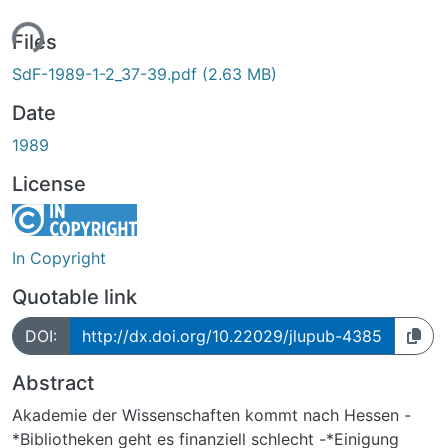
ing...
Files
SdF-1989-1-2_37-39.pdf
(2.63 MB)
Date
1989
License
In Copyright
Quotable link
DOI:
http://dx.doi.org/10.22029/jlupub-4385
Abstract
Akademie der Wissenschaften kommt nach Hessen -
*Bibliotheken geht es finanziell schlecht -*Einigung