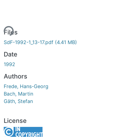
ing...
Files
SdF-1992-1_13-17.pdf
(4.41 MB)
Date
1992
Authors
Frede, Hans-Georg
Bach, Martin
Gäth, Stefan
License