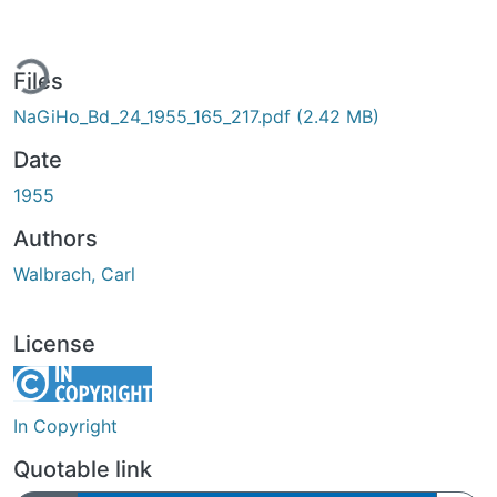
ing...
Files
NaGiHo_Bd_24_1955_165_217.pdf
(2.42 MB)
Date
1955
Authors
Walbrach, Carl
License
In Copyright
Quotable link