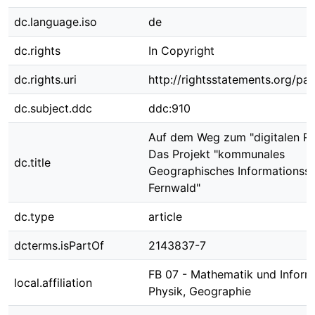
dc.language.iso
de
dc.rights
In Copyright
dc.rights.uri
http://rightsstatements.org/pag
dc.subject.ddc
ddc:910
Auf dem Weg zum "digitalen Ra
Das Projekt "kommunales
dc.title
Geographisches Informationss
Fernwald"
dc.type
article
dcterms.isPartOf
2143837-7
FB 07 - Mathematik und Informa
local.affiliation
Physik, Geographie