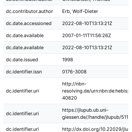
dc.contributor.author
Erb, Wolf-Dieter
dc.date.accessioned
2022-08-10T13:13:21Z
dc.date.available
2007-01-11T11:56:26Z
dc.date.available
2022-08-10T13:13:21Z
dc.date.issued
1998
dc.identifier.issn
0176-3008
http://nbn-
dc.identifier.uri
resolving.de/urn:nbn:de:hebis:
40820
https://jlupub.ub.uni-
dc.identifier.uri
giessen.de//handle/jlupub/5116
dc.identifier.uri
http://dx.doi.org/10.22029/jlu