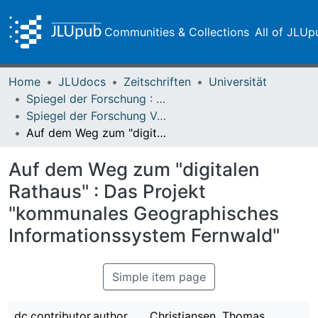
Communities & Collections
All of JLUp
Home
JLUdocs
Zeitschriften
Universität
Spiegel der Forschung : Wissenschaftsmagazin
Spiegel der Forschung Vol. 15 (1998) Heft 2
Auf dem Weg zum "digitalen Rathaus" : Das Projekt "kommunales Geographisches Informationssystem Fernwald"
Auf dem Weg zum "digitalen
Rathaus" : Das Projekt
"kommunales Geographisches
Informationssystem Fernwald"
Simple item page
dc.contributor.author
Christiansen, Thomas