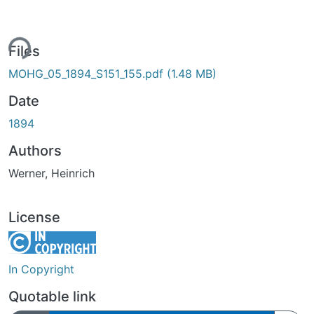
ing...
Files
MOHG_05_1894_S151_155.pdf
(1.48 MB)
Date
1894
Authors
Werner, Heinrich
License
In Copyright
Quotable link