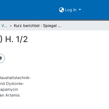
Log In
Spiegel der Forschung Vol. 20 (2003) Heft 1/2
Kurz berichtet : Spiegel der Forschung 20 (2003) H. 1/2
) H. 1/2
 und Dystonie-
entdeckt Gießener Ionentriebwerk rettet ESA-Satelliten Artemis