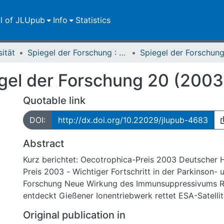
ll of JLUpub
Info
Statistics
sität
Spiegel der Forschung : Wissenschaftsmagazin
egel der Forschung 20 (2003
Quotable link
DOI:
http://dx.doi.org/10.22029/jlupub-4683
Abstract
Kurz berichtet: Oecotrophica-Preis 2003 Deutscher Haushaltstechnik-
Preis 2003 - Wichtiger Fortschritt in der Parkinson-
Forschung Neue Wirkung des Immunsuppressivums Rapamycin
Original publication in