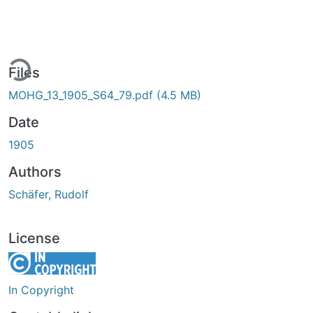
ing...
Files
MOHG_13_1905_S64_79.pdf
(4.5 MB)
Date
1905
Authors
Schäfer, Rudolf
License
In Copyright