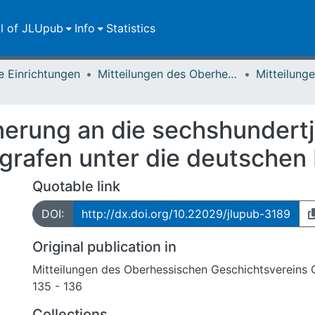
ll of JLUpub
Info
Statistics
e Einrichtungen
Mitteilungen des Oberhessischen Geschichtsvereins Gießen
nnerung an die sechshunder
grafen unter die deutschen 
Quotable link
DOI:
http://dx.doi.org/10.22029/jlupub-3189
Original publication in
Mitteilungen des Oberhessischen Geschichtsvereins 
135 - 136
Collections