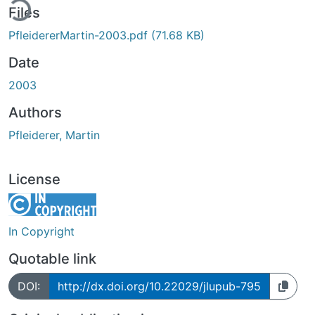
ing...
Files
PfleidererMartin-2003.pdf
(71.68 KB)
Date
2003
Authors
Pfleiderer, Martin
License
In Copyright
Quotable link
DOI:
http://dx.doi.org/10.22029/jlupub-795