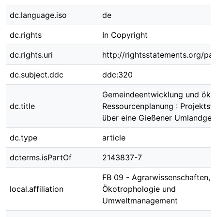
dc.language.iso
de
dc.rights
In Copyright
dc.rights.uri
http://rightsstatements.org/pag
dc.subject.ddc
ddc:320
Gemeindeentwicklung und öko
dc.title
Ressourcenplanung : Projektst
über eine Gießener Umlandge
dc.type
article
dcterms.isPartOf
2143837-7
FB 09 - Agrarwissenschaften,
local.affiliation
Ökotrophologie und
Umweltmanagement