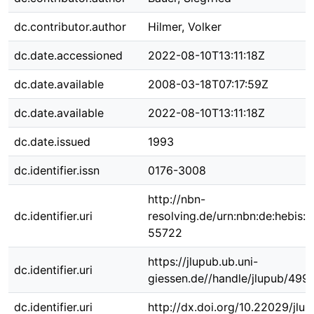
dc.contributor.author
Hilmer, Volker
dc.date.accessioned
2022-08-10T13:11:18Z
dc.date.available
2008-03-18T07:17:59Z
dc.date.available
2022-08-10T13:11:18Z
dc.date.issued
1993
dc.identifier.issn
0176-3008
http://nbn-
dc.identifier.uri
resolving.de/urn:nbn:de:hebis:
55722
https://jlupub.ub.uni-
dc.identifier.uri
giessen.de//handle/jlupub/499
dc.identifier.uri
http://dx.doi.org/10.22029/jlu