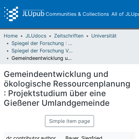
Communities & Collections
All of JLUp
Home
JLUdocs
Zeitschriften
Universität
Spiegel der Forschung : Wissenschaftsmagazin
Spiegel der Forschung Vol. 10 (1993) Heft 1
Gemeindeentwicklung und ökologische Ressourcenplanung : Projektstudium über eine Gießener Umlandgemeinde
Gemeindeentwicklung und
ökologische Ressourcenplanung
: Projektstudium über eine
Gießener Umlandgemeinde
Simple item page
dc.contributor.author
Bauer, Siegfried