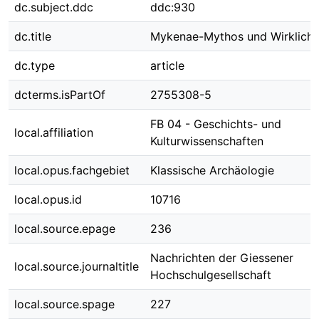
dc.subject.ddc
ddc:930
dc.title
Mykenae-Mythos und Wirklichk
dc.type
article
dcterms.isPartOf
2755308-5
FB 04 - Geschichts- und
local.affiliation
Kulturwissenschaften
local.opus.fachgebiet
Klassische Archäologie
local.opus.id
10716
local.source.epage
236
Nachrichten der Giessener
local.source.journaltitle
Hochschulgesellschaft
local.source.spage
227