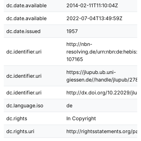
dc.date.available
2014-02-11T11:10:04Z
dc.date.available
2022-07-04T13:49:59Z
dc.date.issued
1957
http://nbn-
dc.identifier.uri
resolving.de/urn:nbn:de:hebis:
107165
https://jlupub.ub.uni-
dc.identifier.uri
giessen.de//handle/jlupub/2781
dc.identifier.uri
http://dx.doi.org/10.22029/jlu
dc.language.iso
de
dc.rights
In Copyright
dc.rights.uri
http://rightsstatements.org/pag