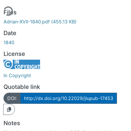
ing...
Files
Adrian-XVII-1840.pdf
(455.13 KB)
Date
1840
License
In Copyright
Quotable link
DOI:
http://dx.doi.org/10.22029/jlupub-17453
Notes