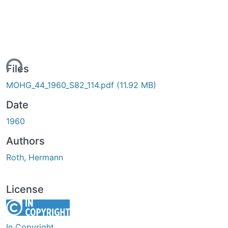
ding...
Files
MOHG_44_1960_S82_114.pdf
(11.92 MB)
Date
1960
Authors
Roth, Hermann
License
In Copyright