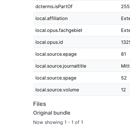
dcterms.isPartOf
255
local.affiliation
Ext
local.opus.fachgebiet
Ext
local.opus.id
132
local.source.epage
81
local.source.journaltitle
Mit
local.source.spage
52
local.source.volume
12
Files
Original bundle
Now showing
1 - 1 of 1