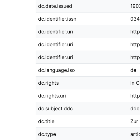
dc.date.issued
190
dc.identifier.issn
034
dc.identifier.uri
htt
dc.identifier.uri
http
dc.identifier.uri
htt
dc.language.iso
de
dc.rights
In 
dc.rights.uri
http
dc.subject.ddc
ddc
dc.title
Zur
dc.type
arti