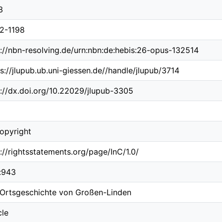
3
2-1198
p://nbn-resolving.de/urn:nbn:de:hebis:26-opus-132514
s://jlupub.ub.uni-giessen.de//handle/jlupub/3714
p://dx.doi.org/10.22029/jlupub-3305
Copyright
://rightsstatements.org/page/InC/1.0/
:943
 Ortsgeschichte von Großen-Linden
cle