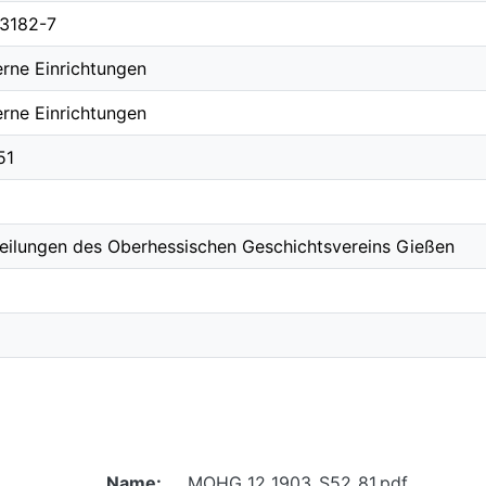
3182-7
erne Einrichtungen
erne Einrichtungen
51
teilungen des Oberhessischen Geschichtsvereins Gießen
Name:
MOHG_12_1903_S52_81.pdf