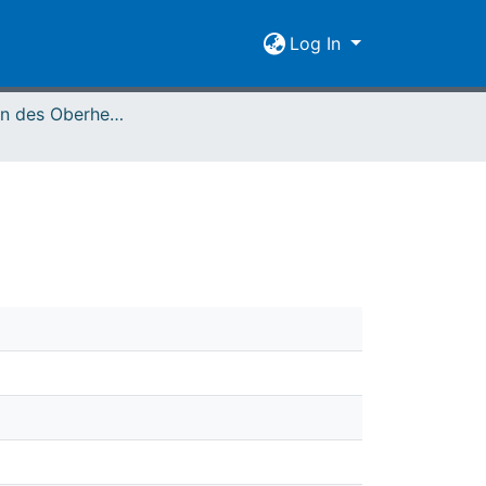
Log In
Mitteilungen des Oberhessischen Geschichtsvereins Gießen Vol. 012 (1903)