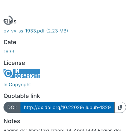
Loading...
Files
pv-vv-ss-1933.pdf
(2.23 MB)
Date
1933
License
In Copyright
Quotable link
DOI:
http://dx.doi.org/10.22029/jlupub-1829
Notes
Beginn der Immatrikulation: 24. April 1933 Beginn der