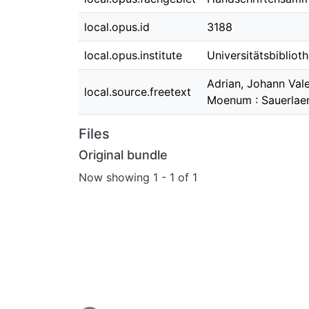
local.opus.id
3188
local.opus.institute
Universitätsbibliot
Adrian, Johann Val
local.source.freetext
Moenum : Sauerlae
Files
Original bundle
Now showing
1 - 1 of 1
Loading...