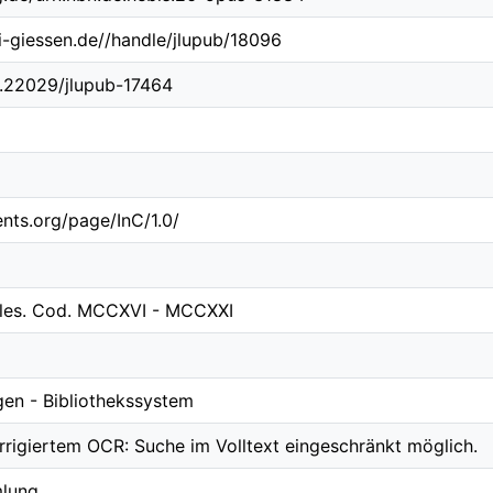
ni-giessen.de//handle/jlupub/18096
10.22029/jlupub-17464
ents.org/page/InC/1.0/
ales. Cod. MCCXVI - MCCXXI
gen - Bibliothekssystem
orrigiertem OCR: Suche im Volltext eingeschränkt möglich.
mlung