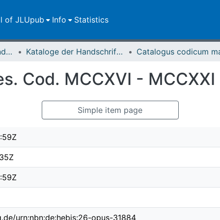
ll of JLUpub
Info
Statistics
Dokumente zur JLU und ihren Sammlungen
Kataloge der Handschriften der Universitätsbibliothek
les. Cod. MCCXVI - MCCXXI
Simple item page
:59Z
:35Z
:59Z
ng.de/urn:nbn:de:hebis:26-opus-31884