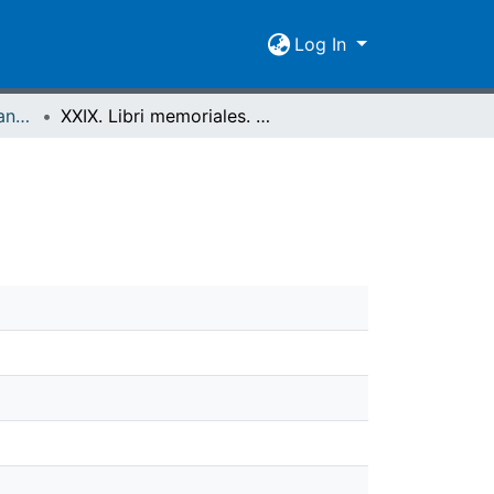
Log In
Catalogus codicum manuscriptorum Bibliothecae Academicae Gissensis – Adrian
XXIX. Libri memoriales. Cod. MCCXVI - MCCXXI