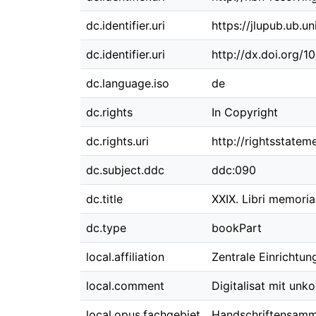
dc.identifier.uri
https://jlupub.ub.u
dc.identifier.uri
http://dx.doi.org/
dc.language.iso
de
dc.rights
In Copyright
dc.rights.uri
http://rightsstatem
dc.subject.ddc
ddc:090
dc.title
XXIX. Libri memori
dc.type
bookPart
local.affiliation
Zentrale Einrichtun
local.comment
Digitalisat mit unk
local.opus.fachgebiet
Handschriftensam