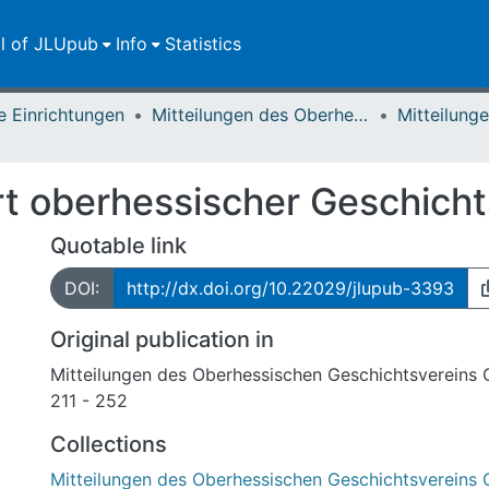
ll of JLUpub
Info
Statistics
e Einrichtungen
Mitteilungen des Oberhessischen Geschichtsvereins Gießen
rt oberhessischer Geschich
Quotable link
DOI:
http://dx.doi.org/10.22029/jlupub-3393
Original publication in
Mitteilungen des Oberhessischen Geschichtsvereins 
211 - 252
Collections
Mitteilungen des Oberhessischen Geschichtsvereins 