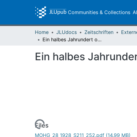
Communities & Collections
A
Home
JLUdocs
Zeitschriften
Extern
Ein halbes Jahrundert oberhessischer Geschichtsverein 1878-1928
Ein halbes Jahrunde
Loading...
Files
MOHG_28_1928_S211_252.pdf
(14.99 MB)