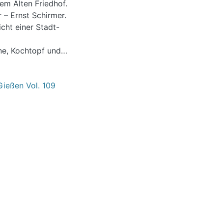
em Alten Friedhof.
 – Ernst Schirmer.
cht einer Stadt-
une, Kochtopf und
llt…“. Gießener
Gießen Vol. 109
oths
r
isches Beispiel
stellungen,
2 bis 2024
Was ein