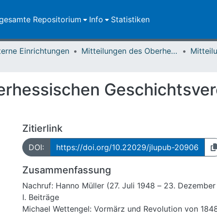
gesamte Repositorium
Info
Statistiken
terne Einrichtungen
Mitteilungen des Oberhessischen Geschichtsvereins Gießen
erhessischen Geschichtsver
Zitierlink
DOI:
https://doi.org/10.22029/jlupub-20906
Zusammenfassung
Nachruf: Hanno Müller (27. Juli 1948 – 23. Dezembe
I. Beiträge
Michael Wettengel: Vormärz und Revolution von 184