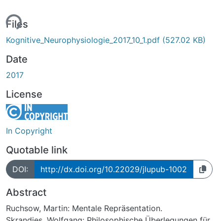
ing...
Files
Kognitive_Neurophysiologie_2017_10_1.pdf
(527.02 KB)
Date
2017
License
In Copyright
Quotable link
DOI:
http://dx.doi.org/10.22029/jlupub-1002
Abstract
Ruchsow, Martin: Mentale Repräsentation.
Skrandies, Wolfgang: Philosophische Überlegungen für