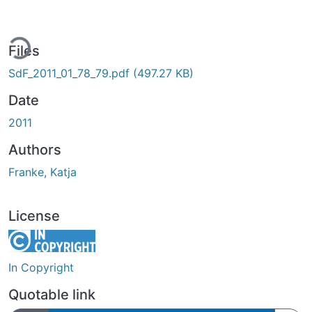
ing...
Files
SdF_2011_01_78_79.pdf
(497.27 KB)
Date
2011
Authors
Franke, Katja
License
In Copyright
Quotable link