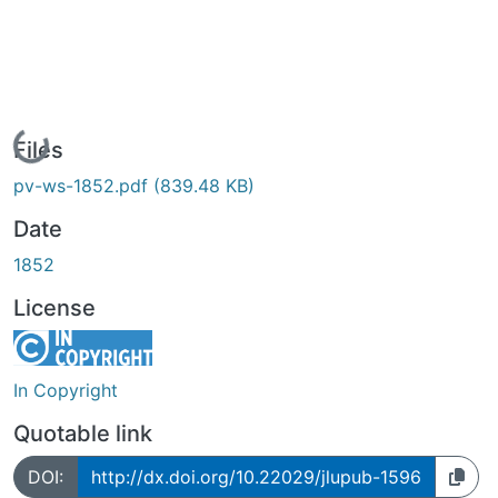
Loading...
Files
pv-ws-1852.pdf
(839.48 KB)
Date
1852
License
In Copyright
Quotable link
DOI:
http://dx.doi.org/10.22029/jlupub-1596