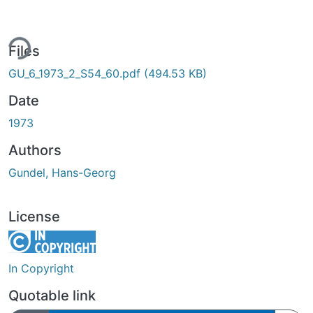
ing...
Files
GU_6_1973_2_S54_60.pdf
(494.53 KB)
Date
1973
Authors
Gundel, Hans-Georg
License
In Copyright
Quotable link