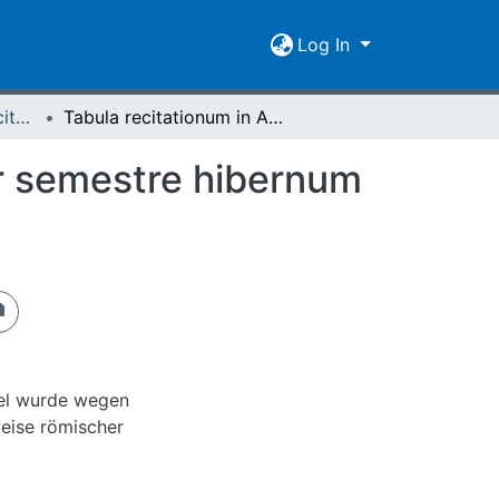
Log In
[1771-1800] Tabula recitationum / Academia Ludoviciana
Tabula recitationum in Academia Ludoviciana per semestre hibernum a die XIII. octobr. MDCCXCIV inchoandarum
er semestre hibernum
tel wurde wegen
weise römischer