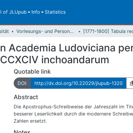
ll of JLUpub
Info
Statistics
sität
Vorlesungs- und Personalverzeichnis / Justus-Liebig-Universität Gießen
 in Academia Ludoviciana p
 MDCCXCIV inchoandarum
Quotable link
DOI:
http://dx.doi.org/10.22029/jlupub-1320
Abstract
Die Apostrophus-Schreibweise der Jahreszahl im Ti
besserer Leserlichkeit durch die modernere Schreib
Zahlen ersetzt.
Notes