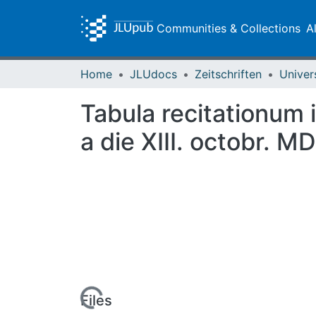
Communities & Collections
A
Home
JLUdocs
Zeitschriften
Univer
Tabula recitationum
a die XIII. octobr.
Loading...
Files