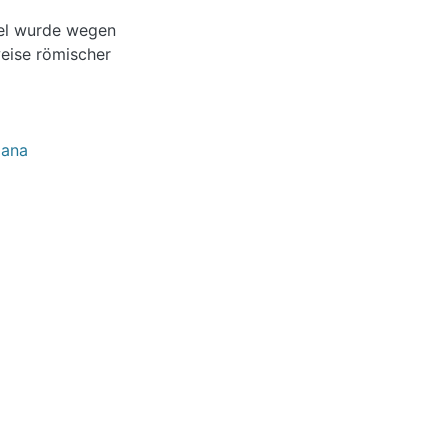
tel wurde wegen
weise römischer
iana