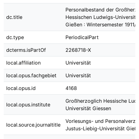
Personalbestand der Großherz
dc.title
Hessischen Ludwigs-Universitä
Gießen : Wintersemester 1911/
dc.type
PeriodicalPart
dcterms.isPartOf
2268718-X
local.affiliation
Universität
local.opus.fachgebiet
Universität
local.opus.id
4168
Großherzoglich Hessische Lud
local.opus.institute
Universität Giessen
Vorlesungs- und Personalverzei
local.source.journaltitle
Justus-Liebig-Universität Gieß