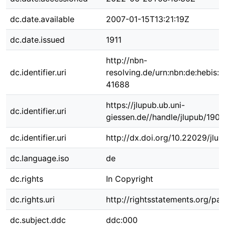
dc.date.available
2007-01-15T13:21:19Z
dc.date.issued
1911
http://nbn-
dc.identifier.uri
resolving.de/urn:nbn:de:hebis:
41688
https://jlupub.ub.uni-
dc.identifier.uri
giessen.de//handle/jlupub/1905
dc.identifier.uri
http://dx.doi.org/10.22029/jlu
dc.language.iso
de
dc.rights
In Copyright
dc.rights.uri
http://rightsstatements.org/pag
dc.subject.ddc
ddc:000