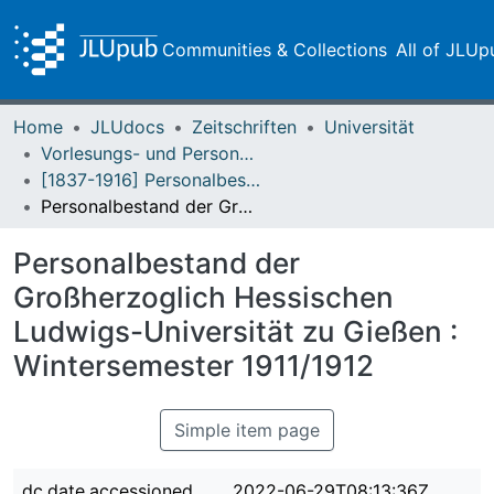
Communities & Collections
All of JLUp
Home
JLUdocs
Zeitschriften
Universität
Vorlesungs- und Personalverzeichnis / Justus-Liebig-Universität Gießen
[1837-1916] Personalbestand / Verzeichnis der Studirenden der Großherzoglich Hessischen Ludwigs-Universität zu Giessen
Personalbestand der Großherzoglich Hessischen Ludwigs-Universität zu Gießen : Wintersemester 1911/1912
Personalbestand der
Großherzoglich Hessischen
Ludwigs-Universität zu Gießen :
Wintersemester 1911/1912
Simple item page
dc.date.accessioned
2022-06-29T08:13:36Z