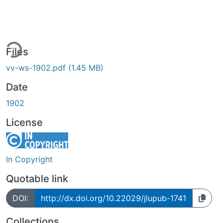
ing...
Files
vv-ws-1902.pdf
(1.45 MB)
Date
1902
License
In Copyright
Quotable link
DOI:
http://dx.doi.org/10.22029/jlupub-1741
Collections