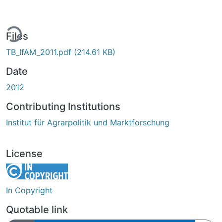
ing...
Files
TB_IfAM_2011.pdf
(214.61 KB)
Date
2012
Contributing Institutions
Institut für Agrarpolitik und Marktforschung
License
In Copyright
Quotable link