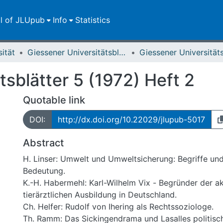
ll of JLUpub
Info
Statistics
sität
Giessener Universitätsblätter
tsblätter 5 (1972) Heft 2
Quotable link
DOI:
http://dx.doi.org/10.22029/jlupub-5017
Abstract
H. Linser: Umwelt und Umweltsicherung: Begriffe und
Bedeutung.
K.-H. Habermehl: Karl-Wilhelm Vix - Begründer der 
tierärztlichen Ausbildung in Deutschland.
Ch. Helfer: Rudolf von Ihering als Rechtssoziologe.
Th. Ramm: Das Sickingendrama und Lasalles politisc