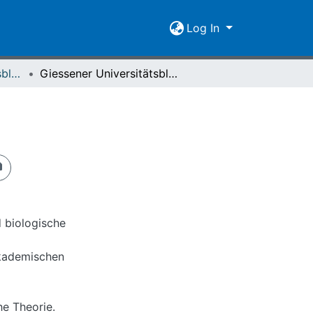
Log In
Giessener Universitätsblätter 05 (1972) Heft 2
Giessener Universitätsblätter 5 (1972) Heft 2
 biologische
akademischen
he Theorie.