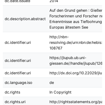
dc.date.issued
2014
Auf den Grund gehen : Gießene
Forscherinnen und Forscher nu
dc.description.abstract
Erkenntnisse aus Tiefbohrungen
Europas ältestem See
http://nbn-
dc.identifier.uri
resolving.de/urn:nbn:de:hebis:
108767
https://jlupub.ub.uni-
dc.identifier.uri
giessen.de//handle/jlupub/1268
dc.identifier.uri
http://dx.doi.org/10.22029/jlu
dc.language.iso
de
dc.rights
In Copyright
dc.rights.uri
http://rightsstatements.org/pag