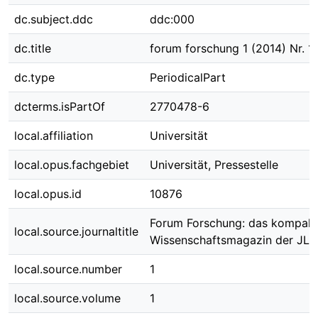
dc.subject.ddc
ddc:000
dc.title
forum forschung 1 (2014) Nr. 1
dc.type
PeriodicalPart
dcterms.isPartOf
2770478-6
local.affiliation
Universität
local.opus.fachgebiet
Universität, Pressestelle
local.opus.id
10876
Forum Forschung: das kompak
local.source.journaltitle
Wissenschaftsmagazin der JLU
local.source.number
1
local.source.volume
1