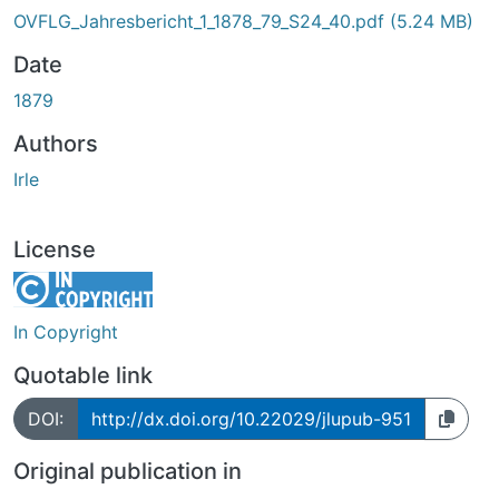
OVFLG_Jahresbericht_1_1878_79_S24_40.pdf
(5.24 MB)
Date
1879
Authors
Irle
License
In Copyright
Quotable link
DOI:
http://dx.doi.org/10.22029/jlupub-951
Original publication in