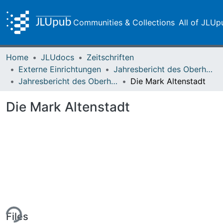
Communities & Collections
All of JLUp
Home
JLUdocs
Zeitschriften
Externe Einrichtungen
Jahresbericht des Oberhessischen Vereins für Localgeschichte
Jahresbericht des Oberhessischen Vereins für Localgeschichte 1 (1878-1879)
Die Mark Altenstadt
Die Mark Altenstadt
ing...
Files