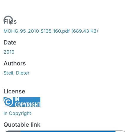
ing...
Files
MOHG_95_2010_S135_160.pdf
(689.43 KB)
Date
2010
Authors
Steil, Dieter
License
In Copyright
Quotable link