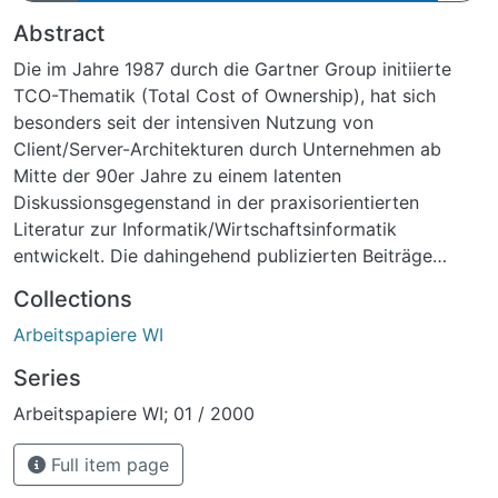
Abstract
Die im Jahre 1987 durch die Gartner Group initiierte
TCO-Thematik (Total Cost of Ownership), hat sich
besonders seit der intensiven Nutzung von
Client/Server-Architekturen durch Unternehmen ab
Mitte der 90er Jahre zu einem latenten
Diskussionsgegenstand in der praxisorientierten
Literatur zur Informatik/Wirtschaftsinformatik
entwickelt. Die dahingehend publizierten Beiträge
weisen indes einen zumeist geringen Umfang und
Collections
oftmals eingeschränkten Grad an Fundierung auf.
Arbeitspapiere WI
Entsprechend kann ein Fehlen von Schriften konstatiert
werden, die über eine breite und multiperspektivische
Series
Behandlung der TCO-Thematik verfügen. Das
Arbeitspapiere WI; 01 / 2000
vorliegende Arbeitspapier hat das Ziel, zur Schließung
dieser Lücke beizutragen, indem aus der
Full item page
gegenwärtigen Perspektive ein Profil der TCO-
Thematik gezeichnet wird. Das Arbeitspapier beinhaltet