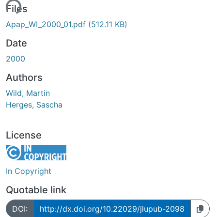
ing...
Files
Apap_WI_2000_01.pdf
(512.11 KB)
Date
2000
Authors
Wild, Martin
Herges, Sascha
License
In Copyright
Quotable link
DOI:
http://dx.doi.org/10.22029/jlupub-2098