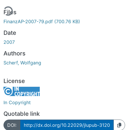
ing...
Files
FinanzAP-2007-79.pdf
(700.76 KB)
Date
2007
Authors
Scherf, Wolfgang
License
In Copyright
Quotable link
DOI:
http://dx.doi.org/10.22029/jlupub-3120