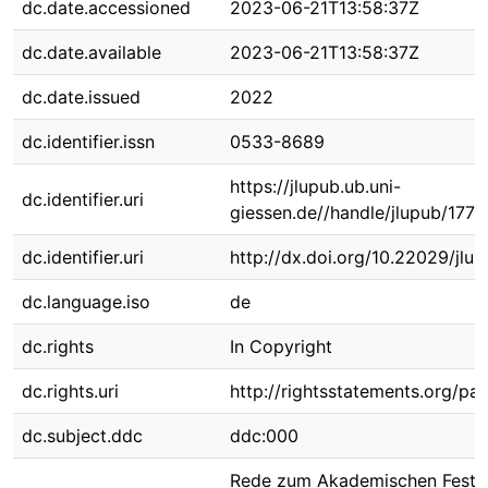
dc.date.accessioned
2023-06-21T13:58:37Z
dc.date.available
2023-06-21T13:58:37Z
dc.date.issued
2022
dc.identifier.issn
0533-8689
https://jlupub.ub.uni-
dc.identifier.uri
giessen.de//handle/jlupub/177
dc.identifier.uri
http://dx.doi.org/10.22029/jlu
dc.language.iso
de
dc.rights
In Copyright
dc.rights.uri
http://rightsstatements.org/pag
dc.subject.ddc
ddc:000
Rede zum Akademischen Festa