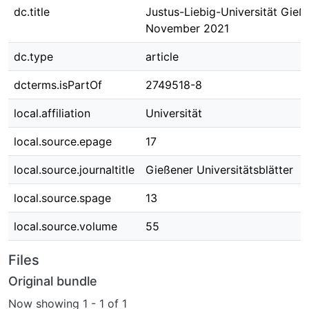
dc.title
Justus-Liebig-Universität Gieß
November 2021
dc.type
article
dcterms.isPartOf
2749518-8
local.affiliation
Universität
local.source.epage
17
local.source.journaltitle
Gießener Universitätsblätter
local.source.spage
13
local.source.volume
55
Files
Original bundle
Now showing
1 - 1 of 1